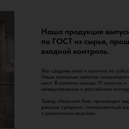
Наша продукция выпус
по ГОСТ из сырья, про
входной контроль.
Мы создаем пиво и напитки по собс
Наши хмельные напитки неоднократн
мест. В копилке завода 19 золотых и
международных и российских конкур
Завод «Чешский Лев» производит ещ
Завод Чешский Лев производит пиво
ржаные сухарики, глазированный ж
хмель, солод, дрожи, вода. Сырье п
с различными вкусами.
контроля, где проверяется качество
и наличие сертификатов. Процесс п