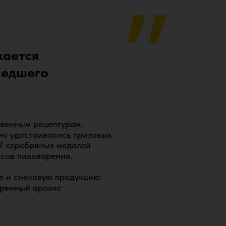
кается
шедшего
твенным рецептурам.
о удостаивались призовых
 7 серебряных медалей
сов пивоварения.
е и снековую продукцию:
 по ГОСТу: в составе 4 компонента –
аренный арахис
роходит через лабораторию входного
ивоварения автоматизирован.