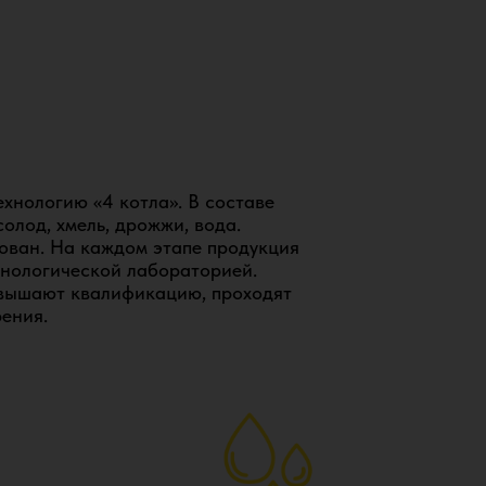
обственной химико-технической
ехнологию «4 котла». В составе
ственным рецептурам. Наши
олод, хмель, дрожжи, вода.
стаивались призовых мест.
ован. На каждом этапе продукция
еребряных медалей
хнологической лабораторией.
рсов пивоварения.
овышают квалификацию, проходят
ения.
ще
арики, глазированный