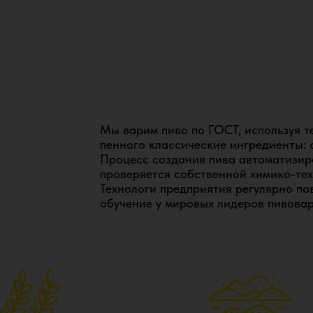
Готовая продукция проверяется в с
лаборатории.
Мы варим пиво по ГОСТ, используя т
Мы создаем пиво и напитки по соб
пенного классические ингредиенты: с
хмельные напитки неоднократно удо
Процесс создания пива автоматизир
В копилке завода 19 золотых и 7 с
проверяется собственной химико-те
международных и российских конку
Технологи предприятия регулярно п
обучение у мировых лидеров пивовар
Завод «Чешский Лев» производит е
и снековую продукцию: ржаные сух
жаренный арахис
с различными вкусами.