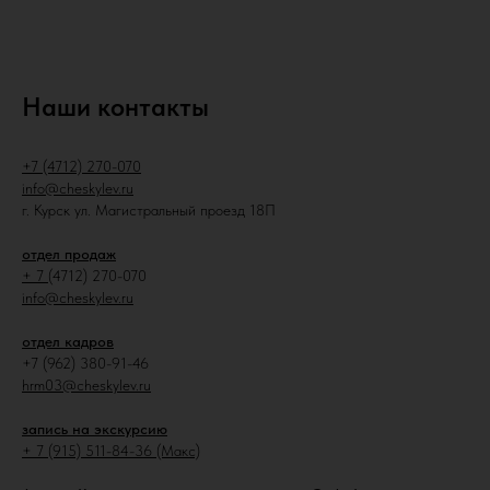
Наши контакты
+7 (4712) 270-070
info@cheskylev.ru
г. Курск ул. Магистральный проезд 18П
отдел продаж
+ 7 (
4712) 270-070
info@cheskylev.ru
отдел кадров
+7 (962) 380-91-46
hrm03@cheskylev.ru
запись на экскурсию
+ 7 (915) 511-84-36 (Макс)