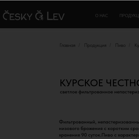
О НАС
ПРОДУКЦИЯ
Главная
Продукция
Пиво
К
/
/
/
КУРСКОЕ ЧЕСТН
светлое фильтрованное непастери
Фильтрованный, непастеризованны
низового брожения с коротким ср
хранения 90 суток.Пиво с характе