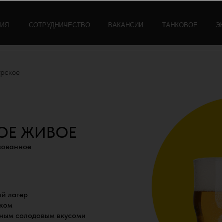
СОТРУДНИЧЕСТВО
ВАКАНСИИ
ТАНКОВОЕ
ЭКСКУРСИЯ
урское
ОЕ ЖИВОЕ
зованное
й лагер
оком
рным солодовым вкусоми