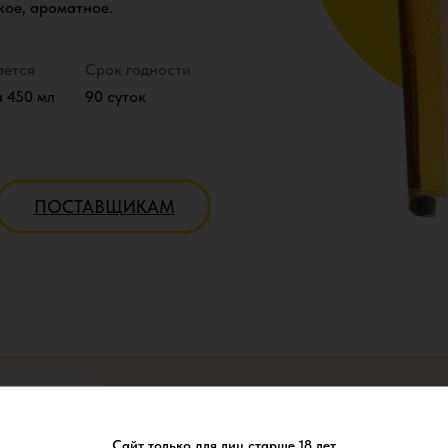
кое, ароматное.
ается
Срок годности
 450 мл
90 суток
ПОСТАВЩИКАМ
Сайт только для лиц старше 18 лет