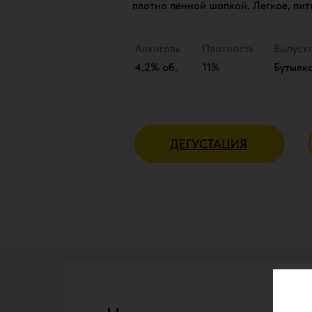
плотно пенной шапкой. Легкое, пит
Алкоголь
Плотность
Выпуск
4,2% об.
11%
Бутылка
ДЕГУСТАЦИЯ