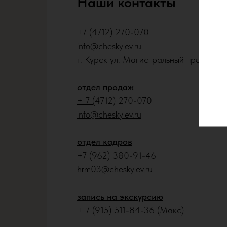
Наши контакты
+7 (4712) 270-070
info@cheskylev.ru
г. Курск ул. Магистральный проезд 1
отдел продаж
+ 7 (
4712) 270-070
info@cheskylev.ru
отдел кадров
+7 (962) 380-91-46
hrm03@cheskylev.ru
запись на экскурсию
+ 7 (915) 511-84-36 (Макс)