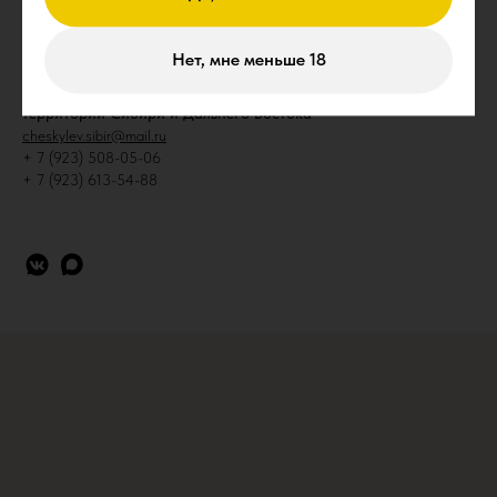
запись на экскурсию
+ 7 (915) 511-84-36 (Макс)
Нет, мне меньше 18
филиал Курского пивоваренного завода Cesky Lev на
территории Сибири и Дальнего Востока
cheskylev.sibir@mail.ru
+ 7 (923) 508-05-06
+ 7 (923) 613-54-88