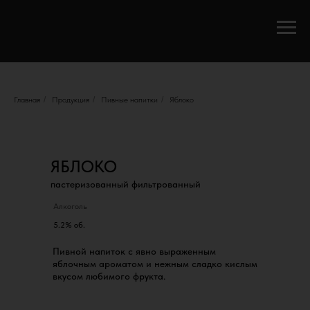
Главная
/
Продукция
/
Пивные напитки
/
Яблоко
ЯБЛОКО
пастеризованный фильтрованный
Алкоголь
5.2% об.
Пивной напиток с явно выраженным
яблочным ароматом и нежным сладко кислым
вкусом любимого фрукта.