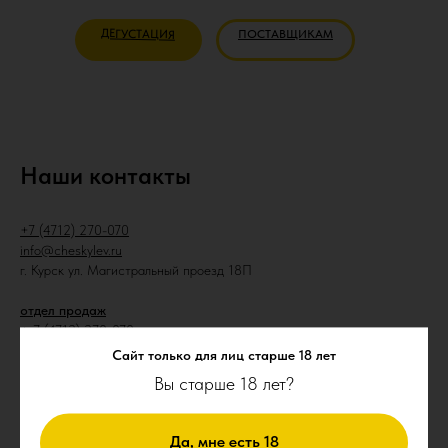
ДЕГУСТАЦИЯ
ПОСТАВЩИКАМ
Наши контакты
+7 (4712) 270-070
info@cheskylev.ru
г. Курск ул. Магистральный проезд 18П
отдел продаж
+ 7 (
4712) 270-070
info@cheskylev.ru
Сайт только для лиц старше 18 лет
Вы старше 18 лет?
отдел кадров
+7 (962) 380-91-46
hrm03@cheskylev.ru
Да, мне есть 18